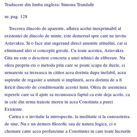
Traducere din limba engleza:
Simona Trandafir
nr. pag.
128
Trecerea dincolo de aparente, aflarea acelui inexprimabil al
existentei de dincolo de minte, este demersul spre care ne invita
Astavakra. Si o face atat sugerand direct anumite atitudini, cat si
eliminand idei si conceptii gresite. Cu toate acestea, Astavakra
Gita nu este o descriere concreta a unei tehnici de eliberare. Nu
ofera propriu-zis o metoda prin care se poate scapa de iluzie, ci
urmareste sa trezeasca in cititor acea dorinta dupa inefabil, acea
aspiratie de regasire a unitatii si implinirii, acea dorinta de a fi
fericit dincolo de conditionarile acestei lumi. Ofera de asemenea
reperele care sa il ajute sa recunoasca faptul ca este deja acolo, ca
in cele din urma traieste mereu in acea Constiinta a purei
Existente.
Cartea e o invitatie la introspectie, la meditatie si la cunoasterea
de sine. Nu e un demers filozofic sau de natura logica, ci o
chemare catre acea profunzime a Constiintei in care toate lucrurile