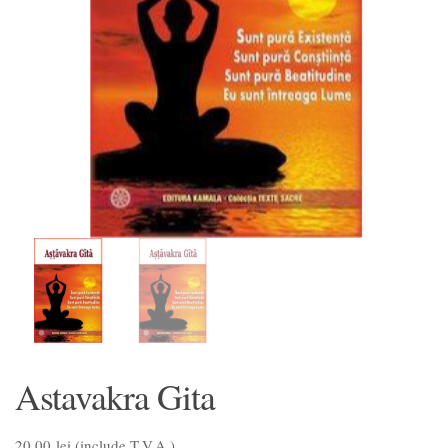
Astavakra Gita
20,00
lei
(include T.V.A.)