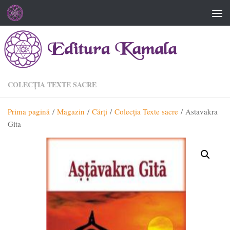
Skip to content
COLECȚIA TEXTE SACRE
Prima pagină
/
Magazin
/
Cărţi
/
Colecția Texte sacre
/ Astavakra
Gita