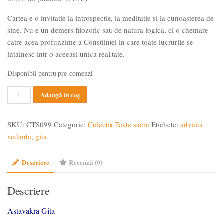
Cartea e o invitatie la introspectie, la meditatie si la cunoasterea de
sine. Nu e un demers filozofic sau de natura logica, ci o chemare
catre acea profunzime a Constiintei in care toate lucrurile se
intalnesc intr-o aceeasi unica realitate.
Disponibil pentru pre-comenzi
Cantitate
Adaugă în coș
Astavakra
Gita
SKU:
CTS099
Categorie:
Colecția Texte sacre
Etichete:
advaita
vedanta
,
gita
Descriere
Recenzii (0)
Descriere
Astavakra Gita