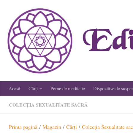
Skip to content
Acasă
Cărți
Perne de meditatie
Dispozitive de suspe
COLECȚIA SEXUALITATE SACRĂ
Prima pagină
/
Magazin
/
Cărţi
/
Colecția Sexualitate sac