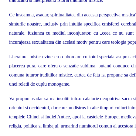
traducand si interpretand istoria traditiilor mistice.
Ce inseamna, asadar, spiritualitatea din aceasta perspectiva mistica?
simturile noastre, inclusiv prin intuitia specifica emisferei cereb
naturale, fuziunea cu mediul inconjurator, cu „ceea ce nu sunt e
incurajeaza sexualitatea din acelasi motiv pentru care teologia popu
Literatura mistica vine cu o abordare cu totul speciala asupra actu
placerea pura, care ofera o senzatie sublima, putand conduce chiar
comuna tuturor traditiilor mistice, cartea de fata isi propune sa def
unei relatii de cuplu monogame.
Va propun asadar sa ma insotiti intr-o calatorie deopotriva sacra si
orientul si occidentul, dar care au distrus in alte timpuri culturi int
templele Chinei si Indiei Antice, apoi la castelele Europei mediev
religia, politica si limbajul, urmarind numitorul comun al acestora i