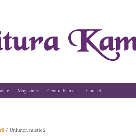
ndare
Magazin
Centrul Kamala
Contact
ră
/ Uniunea mistică