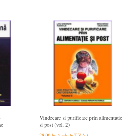
–
Vindecare si purificare prin alimentatie
ne
si post (vol. 2)
28,00
lei
(include T.V.A.)