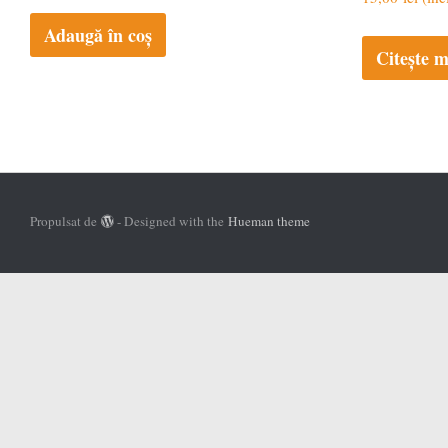
Adaugă în coș
Citește m
Propulsat de
- Designed with the
Hueman theme