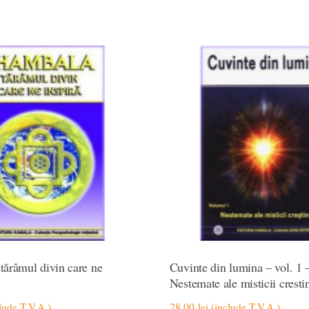
tărâmul divin care ne
Cuvinte din lumina – vol. 1 
Nestemate ale misticii cresti
lude T.V.A.)
28,00
lei
(include T.V.A.)