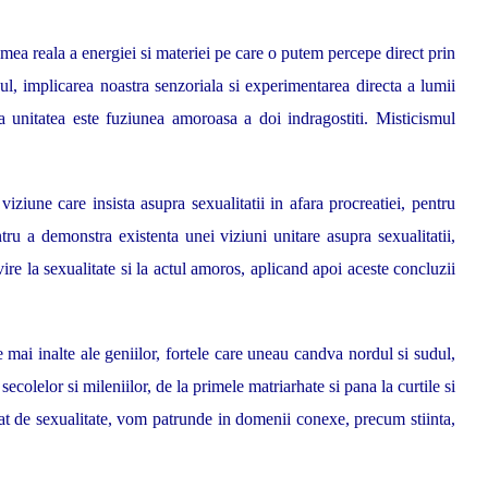
lumea reala a energiei si materiei pe care o putem percepe direct prin
sul, implicarea noastra senzoriala si experimentarea directa a lumii
a unitatea este fuziunea amoroasa a doi indragostiti. Misticismul
iziune care insista asupra sexualitatii in afara procreatiei, pentru
tru a demonstra existenta unei viziuni unitare asupra sexualitatii,
vire la sexualitate si la actul amoros, aplicand apoi aceste concluzii
e mai inalte ale geniilor, fortele care uneau candva nordul si sudul,
secolelor si mileniilor, de la primele matriarhate si pana la curtile si
gat de sexualitate, vom patrunde in domenii conexe, precum stiinta,