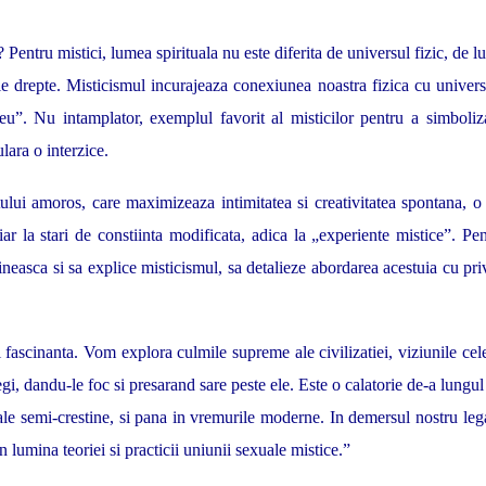
 Pentru mistici, lumea spirituala nu este diferita de universul fizic, de 
rale drepte. Misticismul incurajeaza conexiunea noastra fizica cu univer
u”. Nu intamplator, exemplul favorit al misticilor pentru a simboliz
lara o interzice.
lui amoros, care maximizeaza intimitatea si creativitatea spontana, o v
 la stari de constiinta modificata, adica la „experiente mistice”. Pen
ineasca si sa explice misticismul, sa detalieze abordarea acestuia cu pri
 fascinanta. Vom explora culmile supreme ale civilizatiei, viziunile cel
regi, dandu-le foc si presarand sare peste ele. Este o calatorie de-a lungul 
ale semi-crestine, si pana in vremurile moderne. In demersul nostru le
n lumina teoriei si practicii uniunii sexuale mistice.”