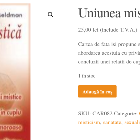
Uniunea mis
25,00
lei
(include T.V.A.)
Cartea de fata isi propune s
abordarea acestuia cu privir
concluzii unei relatii de 
1 în stoc
Cantitate
Adaugă în coș
Uniunea
mistică
SKU:
CAR082
Categorie:
misticism
,
sanatate
,
sexuali