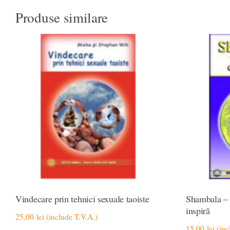
Produse similare
Vindecare prin tehnici sexuale taoiste
Shambala – 
inspiră
25,00
lei
(include T.V.A.)
15,00
lei
(inc