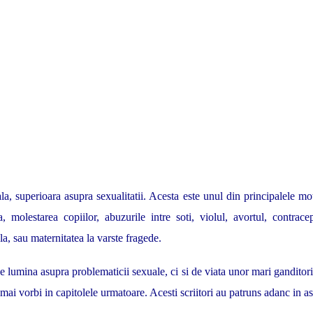
, superioara asupra sexualitatii. Acesta este unul din principalele mot
a, molestarea copiilor, abuzurile intre soti, violul, avortul, contrac
la, sau maternitatea la varste fragede.
e lumina asupra problematicii sexuale, ci si de viata unor mari ganditor
i vorbi in capitolele urmatoare. Acesti scriitori au patruns adanc in asp