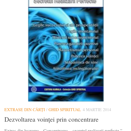
EXTRASE DIN CĂRȚI
/
GHID SPIRITUAL
4 MARTIE 2014
Dezvoltarea voinței prin concentrare
Extras din lucrarea „ Concentrarea – secretul realizarii perfecte ” ,