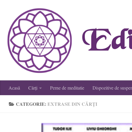
Skip to content
Acasă
Cărți
Perne de meditatie
Dispozitive de suspe
CATEGORIE:
EXTRASE DIN CĂRȚI