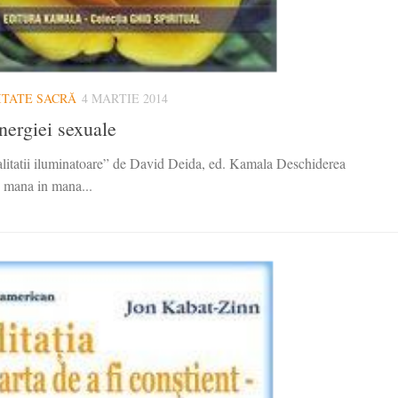
ITATE SACRĂ
4 MARTIE 2014
energiei sexuale
alitatii iluminatoare” de David Deida, ed. Kamala Deschiderea
g mana in mana...