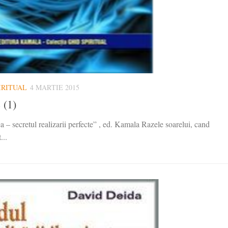
IRITUAL
4 MARTIE 2015
 (1)
a – secretul realizarii perfecte” , ed. Kamala Razele soarelui, cand
...