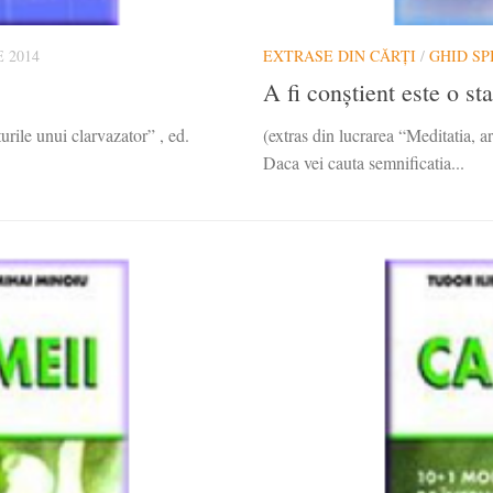
 2014
EXTRASE DIN CĂRȚI
/
GHID SP
A fi conștient este o sta
urile unui clarvazator” , ed.
(extras din lucrarea “Meditatia, a
Daca vei cauta semnificatia...