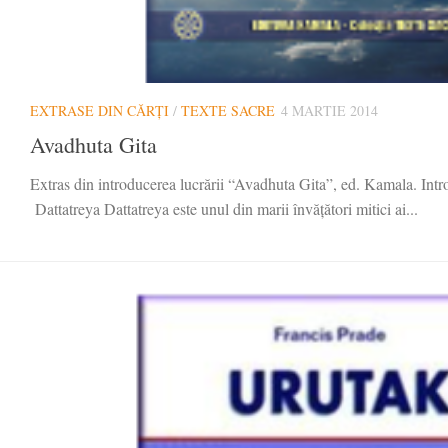
EXTRASE DIN CĂRȚI
/
TEXTE SACRE
4 MARTIE 2014
Avadhuta Gita
Extras din introducerea lucrării “Avadhuta Gita”, ed. Kamala. Int
Dattatreya Dattatreya este unul din marii învăţători mitici ai...