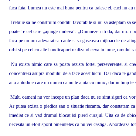
faca fata. Lumea nu este mai buna pentru ca traiesc ei, caci nu au 
Trebuie sa ne construim conditii favorabile si nu sa asteptam sa s
poate” e cel care „ajunge undeva”. „Dumnezeu iti da, dar nu-ti pu
faca pe un om adevarat sa caute si sa gaseasca mijloacele de atinge
orbi si pe cei cu alte handicapuri realizand ceva in lume, omului san
Nu exista nimic care sa poata rezista fortei perseverentei si cre
concentrezi asupra modului de a face acest lucru. Dar daca te gandes
ai o atitudine care nu numai ca nu te ajuta cu nimic, dar in timp te s
Multi oameni nu vor incepe un plan daca nu se simt siguri ca vor a
Ar putea exista o piedica sau o situatie riscanta, dar constatam 
imediat ce-si vad drumul blocat isi pierd curajul. Uita ca de obice
necesita un efort sporit bineinteles ca nu vei castiga. Abordeaza totu