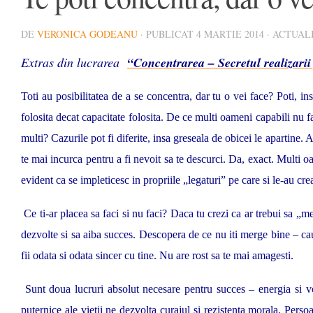
DE
VERONICA GODEANU
· PUBLICAT
4 MARTIE 2014
· ACTUAL
Extras din lucrarea
“Concentrarea – Secretul realizarii
Toti au posibilitatea de a se concentra, dar tu o vei face? Poti, in
folosita decat capacitate folosita. De ce multi oameni capabili nu 
multi? Cazurile pot fi diferite, insa greseala de obicei le apartine
te mai incurca pentru a fi nevoit sa te descurci. Da, exact. Multi 
evident ca se impleticesc in propriile „legaturi” pe care si le-au crea
Ce ti-ar placea sa faci si nu faci? Daca tu crezi ca ar trebui sa „m
dezvolte si sa aiba succes. Descopera de ce nu iti merge bine – cau
fii odata si odata sincer cu tine. Nu are rost sa te mai amagesti.
Sunt doua lucruri absolut necesare pentru succes – energia si vo
puternice ale vietii ne dezvolta curajul si rezistenta morala. Perso