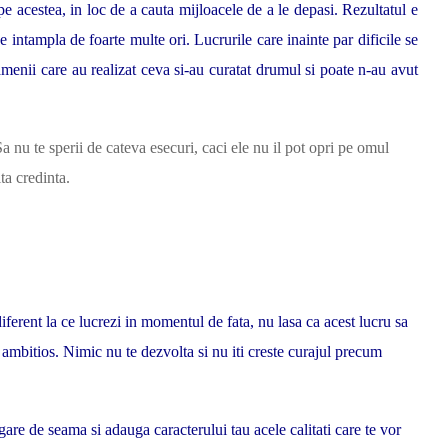
e acestea, in loc de a cauta mijloacele de a le depasi. Rezultatul e
e intampla de foarte multe ori. Lucrurile care inainte par dificile se
oamenii care au realizat ceva si-au curatat drumul si poate n-au avut
 Sa nu te sperii de cateva esecuri, caci ele nu il pot opri pe omul
ta credinta.
ndiferent la ce lucrezi in momentul de fata, nu lasa ca acest lucru sa
i ambitios. Nimic nu te dezvolta si nu iti creste curajul precum
are de seama si adauga caracterului tau acele calitati care te vor