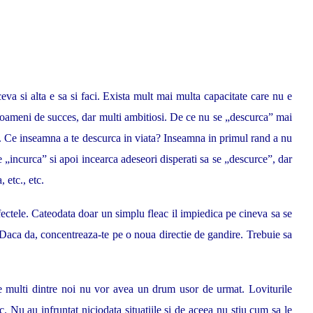
ceva si alta e sa si faci. Exista mult mai multa capacitate care nu e
ni oameni de succes, dar multi ambitiosi. De ce nu se „descurca” mai
ine. Ce inseamna a te descurca in viata? Inseamna in primul rand a nu
 „incurca” si apoi incearca adeseori disperati sa se „descurce”, dar
 etc., etc.
efectele. Cateodata doar un simplu fleac il impiedica pe cineva sa se
? Daca da, concentreaza-te pe o noua directie de gandire. Trebuie sa
te multi dintre noi nu vor avea un drum usor de urmat. Loviturile
c. Nu au infruntat niciodata situatiile si de aceea nu stiu cum sa le