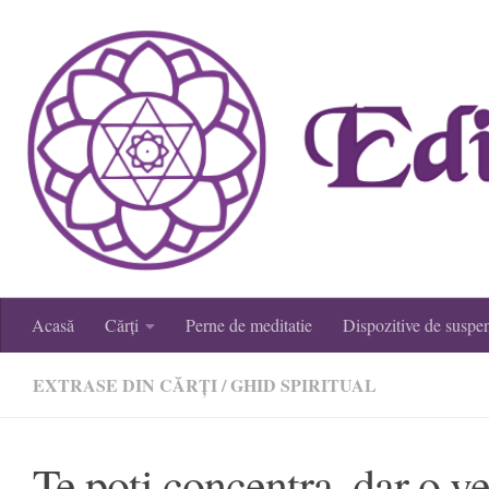
Skip to content
Acasă
Cărți
Perne de meditatie
Dispozitive de suspe
EXTRASE DIN CĂRȚI
/
GHID SPIRITUAL
Te poti concentra, dar o ve