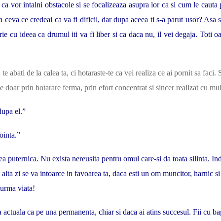
a vor intalni obstacole si se focalizeaza asupra lor ca si cum le cauta p
ceva ce credeai ca va fi dificil, dar dupa aceea ti s-a parut usor? Asa s
ie cu ideea ca drumul iti va fi liber si ca daca nu, il vei degaja. Toti 
e abati de la calea ta, ci hotaraste-te ca vei realiza ce ai pornit sa faci.
ne doar prin hotarare ferma, prin efort concentrat si sincer realizat cu mul
dupa el.”
ointa.”
rarea puternica. Nu exista nereusita pentru omul care-si da toata silinta. I
 alta zi se va intoarce in favoarea ta, daca esti un om muncitor, harnic s
 urma viata!
 actuala ca pe una permanenta, chiar si daca ai atins succesul. Fii cu bag