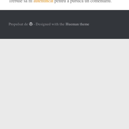
Trebuie să fii
autentificat
pentru a publica un comentariu.
Propulsat de
- Designed with the
Hueman theme