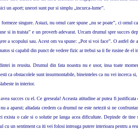
nici un aport; uneori sunt pur si simplu „incurca-lume”.
e formeze singure. Astazi, nu omul care spune „nu se poate”, ci omul car
ne si in traista” e un proverb adevarat. Urcam drumul spre succes dep
re a scopului sau. Acest om va spune: „Pot si voi face”. O astfel de at
atos si capabil din punct de vedere fizic ar trebui sa ii fie rusine de el 
dintei in reusita. Drumul din fata noastra nu e usor, insa toate momen
ti ca obstacolele sunt insurmontabile, bineinteles ca nu vei incerca si, c
labeste in interior.
vea succes cu el. Ce greseala! Aceasta atitudine ar putea fi justificata
ca nu a aparut; altadata credem ca drumul ne este netezit si ne confrun
i exista o cale si o solutie pe langa acea dificultate. Depinde de tine
l cu un sentiment ca iti vei folosi intreaga putere interioara pentru a reus