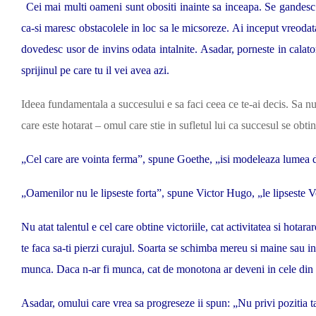
Cei mai multi oameni sunt obositi inainte sa inceapa. Se gandesc c
ca-si maresc obstacolele in loc sa le micsoreze. Ai inceput vreodata 
dovedesc usor de invins odata intalnite. Asadar, porneste in calator
sprijinul pe care tu il vei avea azi.
Ideea fundamentala a succesului e sa faci ceea ce te-ai decis. Sa nu t
care este hotarat – omul care stie in sufletul lui ca succesul se obti
„Cel care are vointa ferma”, spune Goethe, „isi modeleaza lumea 
„Oamenilor nu le lipseste forta”, spune Victor Hugo, „le lipseste V
Nu atat talentul e cel care obtine victoriile, cat activitatea si hota
te faca sa-ti pierzi curajul. Soarta se schimba mereu si maine sau in
munca. Daca n-ar fi munca, cat de monotona ar deveni in cele din
Asadar, omului care vrea sa progreseze ii spun: „Nu privi pozitia ta