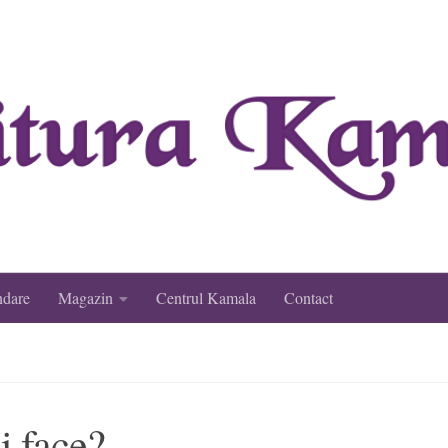
ndare
Magazin
Centrul Kamala
Contact
i face?