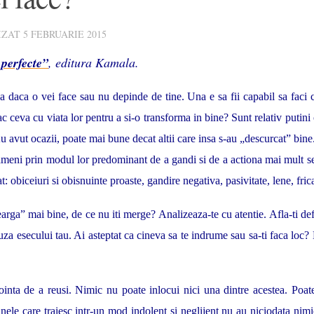
IZAT
5 FEBRUARIE 2015
 perfecte”
, editura Kamala.
sa daca o vei face sau nu depinde de tine. Una e sa fii capabil sa faci 
fac ceva cu viata lor pentru a si-o transforma in bine? Sunt relativ puti
. Au avut ocazii, poate mai bune decat altii care insa s-au „descurcat” b
oameni prin modul lor predominant de a gandi si de a actiona mai mult se
t: obiceiuri si obisnuinte proaste, gandire negativa, pasivitate, lene, frica,
earga” mai bine, de ce nu iti merge? Analizeaza-te cu atentie. Afla-ti d
za esecului tau. Ai asteptat ca cineva sa te indrume sau sa-ti faca loc
inta de a reusi. Nimic nu poate inlocui nici una dintre acestea. Poa
anele care traiesc intr-un mod indolent si neglijent nu au niciodata nimi