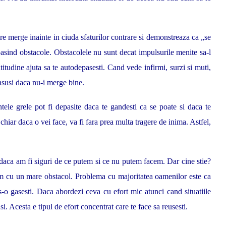
e merge inainte in ciuda sfaturilor contrare si demonstreaza ca „se
asind obstacole. Obstacolele nu sunt decat impulsurile menite sa-l
itudine ajuta sa te autodepasesti. Cand vede infirmi, surzi si muti,
insusi daca nu-i merge bine.
tele grele pot fi depasite daca te gandesti ca se poate si daca te
hiar daca o vei face, va fi fara prea multa tragere de inima. Astfel,
 daca am fi siguri de ce putem si ce nu putem facem. Dar cine stie?
tam cu un mare obstacol. Problema cu majoritatea oamenilor este ca
 s-o gasesti. Daca abordezi ceva cu efort mic atunci cand situatiile
i. Acesta e tipul de efort concentrat care te face sa reusesti.