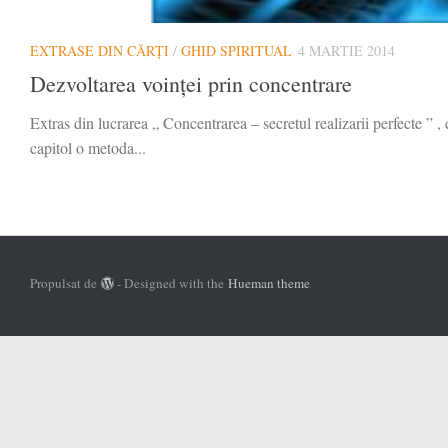
EXTRASE DIN CĂRȚI
/
GHID SPIRITUAL
4 MARTIE 2014
Dezvoltarea voinței prin concentrare
Extras din lucrarea „ Concentrarea – secretul realizarii perfecte ” ,
capitol o metoda...
Propulsat de
- Designed with the
Hueman theme