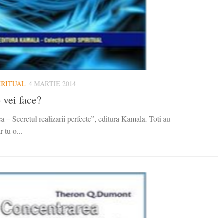
IRITUAL
4 MARTIE 2014
 vei face?
 – Secretul realizarii perfecte”, editura Kamala. Toti au
 tu o...