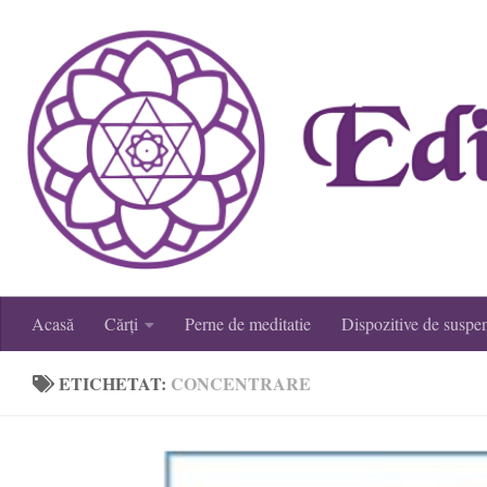
Skip to content
Acasă
Cărți
Perne de meditatie
Dispozitive de suspe
ETICHETAT:
CONCENTRARE