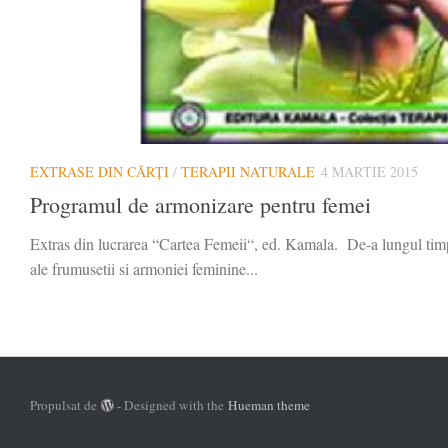
EXTRASE DIN CĂRȚI
/
TERAPII NATURALE
4 MARTIE 2015
Programul de armonizare pentru femei
Extras din lucrarea “Cartea Femeii“, ed. Kamala. De-a lungul timpulu
ale frumusetii si armoniei feminine...
Propulsat de
- Designed with the
Hueman theme