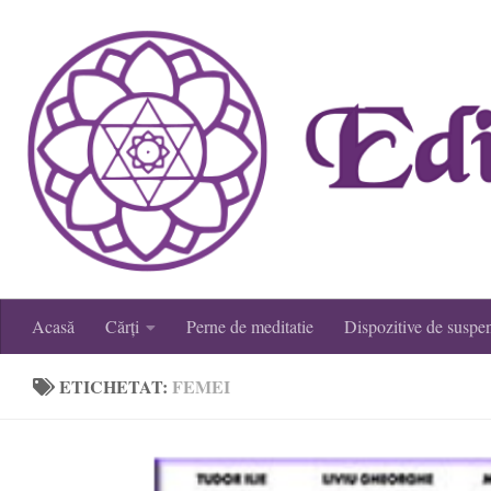
Skip to content
Acasă
Cărți
Perne de meditatie
Dispozitive de suspe
ETICHETAT:
FEMEI