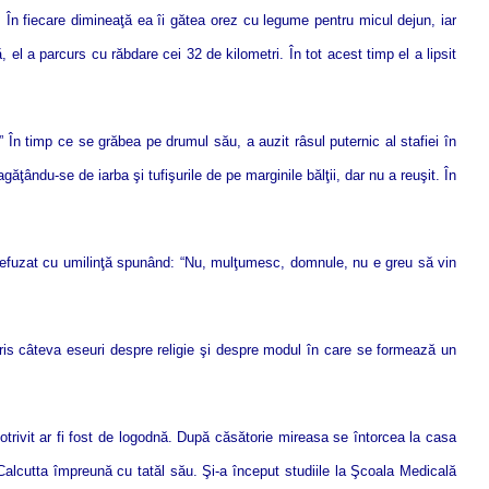
 În fiecare dimineaţă ea îi gătea orez cu legume pentru micul dejun, iar
el a parcurs cu răbdare cei 32 de kilometri. În tot acest timp el a lipsit
În timp ce se grăbea pe drumul său, a auzit râsul puternic al stafiei în
ăţându-se de iarba şi tufişurile de pe marginile bălţii, dar nu a reuşit. În
a refuzat cu umilinţă spunând: “Nu, mulţumesc, domnule, nu e greu să vin
ris câteva eseuri despre religie şi despre modul în care se formează un
potrivit ar fi fost de logodnă. După căsătorie mireasa se întorcea la casa
Calcutta împreună cu tatăl său. Şi-a început studiile la Şcoala Medicală