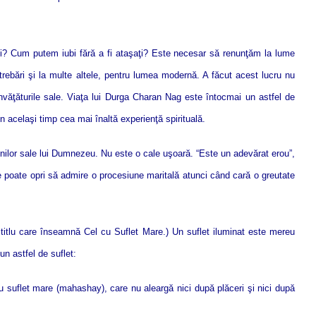
i? Cum putem iubi fără a fi ataşaţi? Este necesar să renunţăm la lume
rebări şi la multe altele, pentru lumea modernă. A făcut acest lucru nu
 învăţăturile sale. Viaţa lui Durga Charan Nag este întocmai un astfel de
n acelaşi timp cea mai înaltă experienţă spirituală.
ţiunilor sale lui Dumnezeu. Nu este o cale uşoară. “Este un adevărat erou”,
 poate opri să admire o procesiune maritală atunci când cară o greutate
titlu care înseamnă Cel cu Suflet Mare.) Un suflet iluminat este mereu
n astfel de suflet:
u suflet mare (mahashay), care nu aleargă nici după plăceri şi nici după