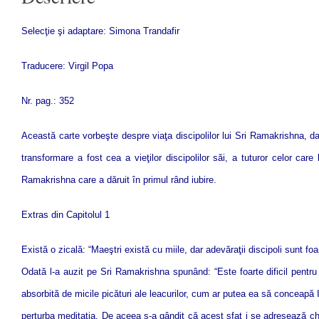
Selecţie şi adaptare: Simona Trandafir
Traducere: Virgil Popa
Nr. pag.: 352
Această carte vorbeşte despre viaţa discipolilor lui Sri Ramakrishna, d
transformare a fost cea a vieţilor discipolilor săi, a tuturor celor ca
Ramakrishna care a dăruit în primul rând iubire.
Extras din
Capitolul 1
Există o zicală: “Maeştri există cu miile, dar adevăraţii discipoli sunt f
Odată l-a auzit pe Sri Ramakrishna spunând: “Este foarte dificil pentru
absorbită de micile picături ale leacurilor, cum ar putea ea să conceapă I
perturba meditaţia. De aceea s-a gândit că acest sfat i se adresează chi