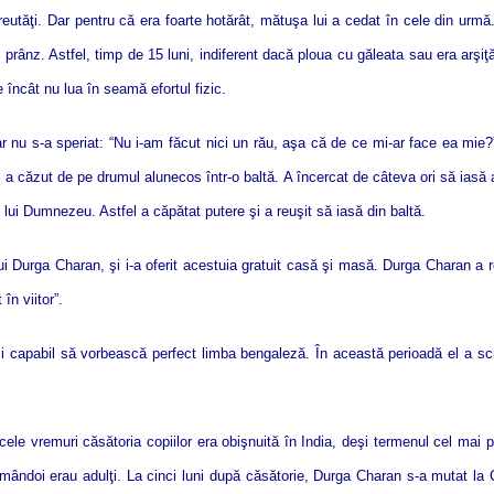
eutăţi. Dar pentru că era foarte hotărât, mătuşa lui a cedat în cele din urmă.
nz. Astfel, timp de 15 luni, indiferent dacă ploua cu găleata sau era arşiţă, 
încât nu lua în seamă efortul fizic.
 nu s-a speriat: “Nu i-am făcut nici un rău, aşa că de ce mi-ar face ea mie?” 
, a căzut de pe drumul alunecos într-o baltă. A încercat de câteva ori să iasă ag
 lui Dumnezeu. Astfel a căpătat putere şi a reuşit să iasă din baltă.
a lui Durga Charan, şi i-a oferit acestuia gratuit casă şi masă. Durga Charan 
în viitor”.
i capabil să vorbească perfect limba bengaleză. În această perioadă el a sc
cele vremuri căsătoria copiilor era obişnuită în India, deşi termenul cel mai 
 amândoi erau adulţi. La cinci luni după căsătorie, Durga Charan s-a mutat la 