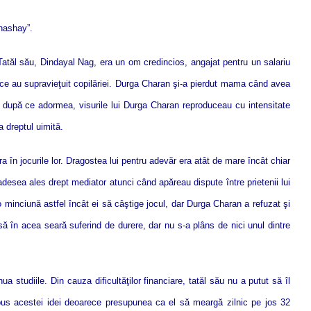
hashay”.
tăl său, Dindayal Nag, era un om credincios, angajat pentru un salariu
ice au supravieţuit copilăriei. Durga Charan şi-a pierdut mama când avea
 după ce adormea, visurile lui Durga Charan reproduceau cu intensitate
a dreptul uimită.
ra în jocurile lor. Dragostea lui pentru adevăr era atât de mare încât chiar
desea ales drept mediator atunci când apăreau dispute între prietenii lui
o minciună astfel încât ei să câştige jocul, dar Durga Charan a refuzat şi
asă în acea seară suferind de durere, dar nu s-a plâns de nici unul dintre
studiile. Din cauza dificultăţilor financiare, tatăl său nu a putut să îl
opus acestei idei deoarece presupunea ca el să meargă zilnic pe jos 32