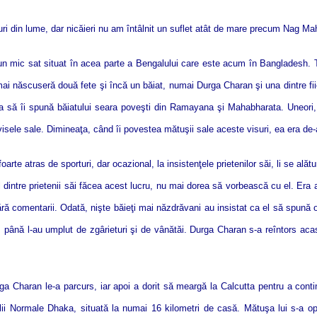
ri din lume, dar nicăieri nu am întâlnit un suflet atât de mare precum Nag Ma
 mic sat situat în acea parte a Bengalului care este acum în Bangladesh. Ta
mai născuseră două fete şi încă un băiat, numai Durga Charan şi una dintre fi
ia să îi spună băiatului seara poveşti din Ramayana şi Mahabharata. Uneori,
 visele sale. Dimineaţa, când îi povestea mătuşii sale aceste visuri, ea era de-
rte atras de sporturi, dar ocazional, la insistenţele prietenilor săi, li se alătu
dintre prietenii săi făcea acest lucru, nu mai dorea să vorbească cu el. Era a
 fără comentarii. Odată, nişte băieţi mai năzdrăvani au insistat ca el să spună 
rez până l-au umplut de zgârieturi şi de vânătăi. Durga Charan s-a reîntors ac
Charan le-a parcurs, iar apoi a dorit să meargă la Calcutta pentru a continua 
lii Normale Dhaka, situată la numai 16 kilometri de casă. Mătuşa lui s-a 