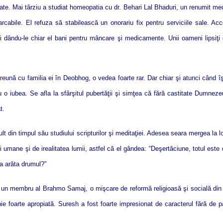
te. Mai târziu a studiat homeopatia cu dr. Behari Lal Bhaduri, un renumit medic
arcabile. El refuza să stabilească un onorariu fix pentru serviciile sale. A
ori dându-le chiar el bani pentru mâncare şi medicamente. Unii oameni lipsiţi
reună cu familia ei în Deobhog, o vedea foarte rar. Dar chiar şi atunci când îş
 o iubea. Se afla la sfârşitul pubertăţii şi simţea că fără castitate Dumnezeu
t.
 din timpul său studiului scripturilor şi meditaţiei. Adesea seara mergea la l
ii umane şi de irealitatea lumii, astfel că el gândea: “Deşertăciune, totul es
va arăta drumul?”
 un membru al Brahmo Samaj, o mişcare de reformă religioasă şi socială din I
ietenie foarte apropiată. Suresh a fost foarte impresionat de caracterul fără d