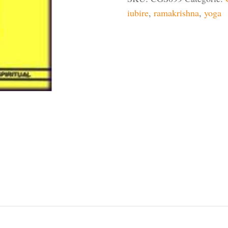
iubire
iubire
,
ramakrishna
,
yoga
chemati
de
Dumnezeu