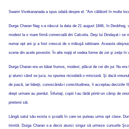
Swami Vivekananada a spus odată despre el: “Am călătorit în multe locu
Durga Charan Nag s-a născut la data de 21 august 1846, în Deobhog, un
modest la o mare firmă comercială din Calcutta. Deşi lui Dindayal i se 
numai opt ani şi a fost crescut de o mătuşă iubitoare. Aceasta obişnu
scene din acele povestiri. În alte nopţi el vedea forme de zei şi zeiţe în
Durga Charan era un băiat frumos, modest, plăcut de cei din jur. Nu era foa
şi atunci când se juca, nu spunea niciodată o minciună. Şi dacă vreunul 
de joacă, iar băieţii, cunoscându-i corectitudinea, îi acceptau deciziile
drept urmare au pierdut. Înfuriaţi, copiii l-au târât printr-un câmp de o
prietenii săi.
Lângă satul său exista o şcoală în care se puteau urma opt clase. Durga 
trimită. Durga Charan s-a decis atunci singur să urmeze cursurile Şco