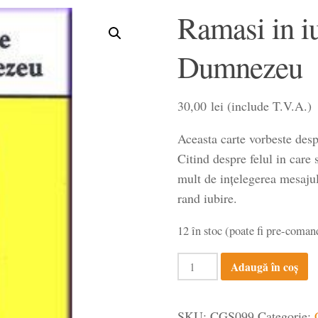
Ramasi in i
Dumnezeu
30,00
lei
(include T.V.A.)
Aceasta carte vorbeste desp
Citind despre felul in care
mult de inţelegerea mesajul
rand iubire.
12 în stoc (poate fi pre-coman
Cantitate
Adaugă în coș
Ramasi
in
SKU:
CGS099
Categorie: