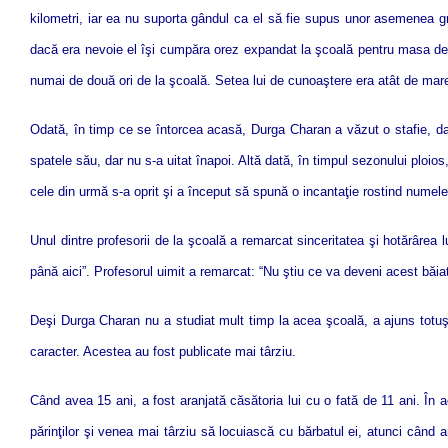
kilometri, iar ea nu suporta gândul ca el să fie supus unor asemenea gr
dacă era nevoie el îşi cumpăra orez expandat la şcoală pentru masa de prâ
numai de două ori de la şcoală. Setea lui de cunoaştere era atât de mare 
Odată, în timp ce se întorcea acasă, Durga Charan a văzut o stafie, dar
spatele său, dar nu s-a uitat înapoi. Altă dată, în timpul sezonului ploios
cele din urmă s-a oprit şi a început să spună o incantaţie rostind numele
Unul dintre profesorii de la şcoală a remarcat sinceritatea şi hotărâre
până aici”. Profesorul uimit a remarcat: “Nu ştiu ce va deveni acest băiat 
Deşi Durga Charan nu a studiat mult timp la acea şcoală, a ajuns totuş
caracter. Acestea au fost publicate mai târziu.
Când avea 15 ani, a fost aranjată căsătoria lui cu o fată de 11 ani. În a
părinţilor şi venea mai târziu să locuiască cu bărbatul ei, atunci când