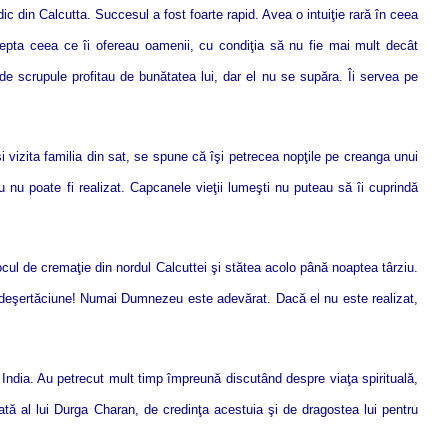
 din Calcutta. Succesul a fost foarte rapid. Avea o intuiţie rară în ceea
ccepta ceea ce îi ofereau oamenii, cu condiţia să nu fie mai mult decât
 de scrupule profitau de bunătatea lui, dar el nu se supăra. Îi servea pe
i vizita familia din sat, se spune că îşi petrecea nopţile pe creanga unui
 nu poate fi realizat. Capcanele vieţii lumeşti nu puteau să îi cuprindă
ocul de cremaţie din nordul Calcuttei şi stătea acolo până noaptea târziu.
te deşertăciune! Numai Dumnezeu este adevărat. Dacă el nu este realizat,
ndia. Au petrecut mult timp împreună discutând despre viaţa spirituală,
e pată al lui Durga Charan, de credinţa acestuia şi de dragostea lui pentru