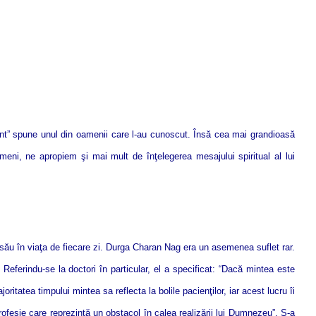
ânt” spune unul din oamenii care l-au cunoscut.
Însă cea mai grandioasă
ameni, ne apropiem şi mai mult de înţelegerea mesajului spiritual al lui
ui său în viaţa de fiecare zi. Durga Charan Nag era un asemenea suflet rar.
eferindu-se la doctori în particular, el a specificat: “Dacă mintea este
tatea timpului mintea sa reflecta la bolile pacienţilor, iar acest lucru îi
ofesie care reprezintă un obstacol în calea realizării lui Dumnezeu”. S-a