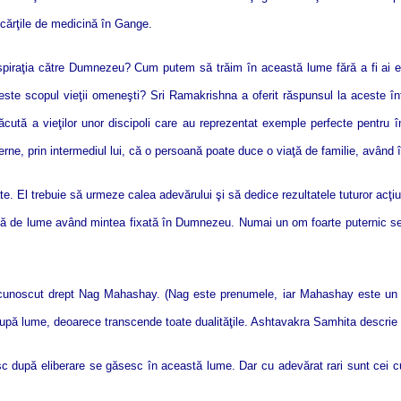
 cărţile de medicină în Gange.
spiraţia către Dumnezeu? Cum putem să trăim în această lume fără a fi ai e
este scopul vieţii omeneşti? Sri Ramakrishna a oferit răspunsul la aceste înt
a tăcută a vieţilor unor discipoli care au reprezentat exemple perfecte pentru
ne, prin intermediul lui, că o persoană poate duce o viaţă de familie, având î
tate. El trebuie să urmeze calea adevărului şi să dedice rezultatele tuturor ac
 faţă de lume având mintea fixată în Dumnezeu. Numai un om foarte puternic se
t cunoscut drept Nag Mahashay. (Nag este prenumele, iar Mahashay este un 
după lume, deoarece transcende toate dualităţile. Ashtavakra Samhita descrie u
sc după eliberare se găsesc în această lume. Dar cu adevărat rari sunt cei c