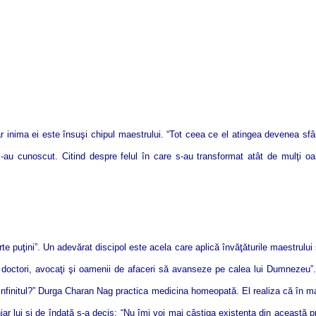
ar inima ei este însuşi chipul maestrului. “Tot ceea ce el atingea devenea sf
re l-au cunoscut. Citind despre felul în care s-au transformat atât de mulţi o
oarte puţini”. Un adevărat discipol este acela care aplică învăţăturile maestrul
 doctori, avocaţi şi oamenii de afaceri să avanseze pe calea lui Dumnezeu”. R
nfinitul?” Durga Charan Nag practica medicina homeopată. El realiza că în majori
ar lui şi de îndată s-a decis: “Nu îmi voi mai câştiga existenţa din această pr