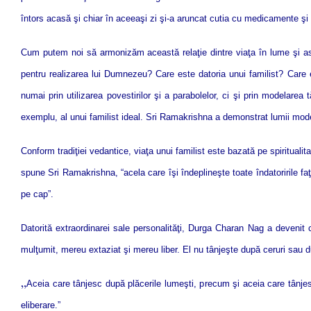
întors acasă şi chiar în aceeaşi zi şi-a aruncat cutia cu medicamente şi
Cum putem noi să armonizăm această relaţie dintre viaţa în lume şi a
pentru realizarea lui Dumnezeu? Care este datoria unui familist? Care 
numai prin utilizarea povestirilor şi a parabolelor, ci şi prin modelare
exemplu, al unui familist ideal. Sri Ramakrishna a demonstrat lumii moder
Conform tradiţiei vedantice, viaţa unui familist este bazată pe spirituali
spune Sri Ramakrishna, “acela care îşi îndeplineşte toate îndatoririle
pe cap”.
Datorită extraordinarei sale personalităţi, Durga Charan Nag a deveni
mulţumit, mereu extaziat şi mereu liber. El nu tânjeşte după ceruri sau 
„
Aceia care tânjesc după plăcerile lumeşti, precum şi aceia care tânje
eliberare.”