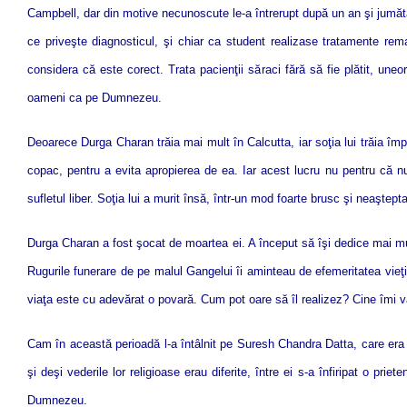
Campbell, dar din motive necunoscute le-a întrerupt după un an şi jumăta
ce priveşte diagnosticul, şi chiar ca student realizase tratamente rem
considera că este corect. Trata pacienţii săraci fără să fie plătit, une
oameni ca pe Dumnezeu.
Deoarece Durga Charan trăia mai mult în Calcutta, iar soţia lui trăia împ
copac, pentru a evita apropierea de ea. Iar acest lucru nu pentru că nu
sufletul liber. Soţia lui a murit însă, într-un mod foarte brusc şi neaştepta
Durga Charan a fost şocat de moartea ei. A început să îşi dedice mai mult
Rugurile funerare de pe malul Gangelui îi aminteau de efemeritatea vieţ
viaţa este cu adevărat o povară. Cum pot oare să îl realizez? Cine îmi 
Cam în această perioadă l-a întâlnit pe Suresh Chandra Datta, care era
şi deşi vederile lor religioase erau diferite, între ei s-a înfiripat o pr
Dumnezeu.