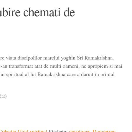
ubire chemati de
re viata discipolilor marelui yoghin Sri Ramakrishna.
 s-au transformat atat de multi oameni, ne apropiem si mai
ui spiritual al lui Ramakrishna care a daruit in primul
dat)
Colecția Ghid spiritual
Etichete:
devotiune
,
Dumnezeu
,