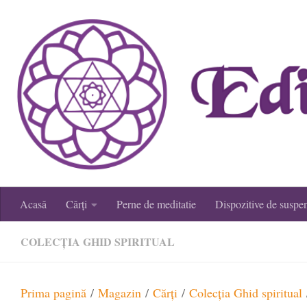
Skip to content
Acasă
Cărți
Perne de meditatie
Dispozitive de suspe
COLECȚIA GHID SPIRITUAL
Prima pagină
/
Magazin
/
Cărţi
/
Colecția Ghid spiritual